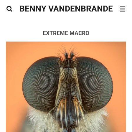
BENNY VANDENBRANDE
Ga
direct
naar
de
EXTREME MACRO
hoofdinhoud